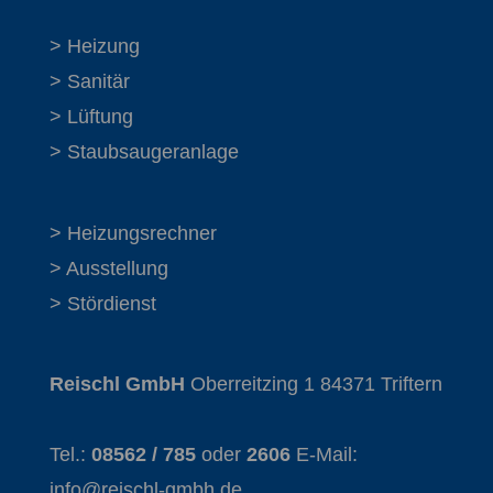
> Heizung
> Sanitär
> Lüftung
> Staubsaugeranlage
> Heizungsrechner
> Ausstellung
> Stördienst
Reischl GmbH
Oberreitzing 1 84371 Triftern
Tel.:
08562 / 785
oder
2606
E-Mail:
info@reischl-gmbh.de